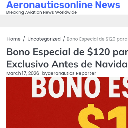
Aeronauticsonline News
Skip
to
Breaking Aviation News Worldwide
content
Home
Uncategorized
Bono Especial de $120 para
Bono Especial de $120 pa
Exclusivo Antes de Navid
March 17, 2026
by
aeronautics Reporter