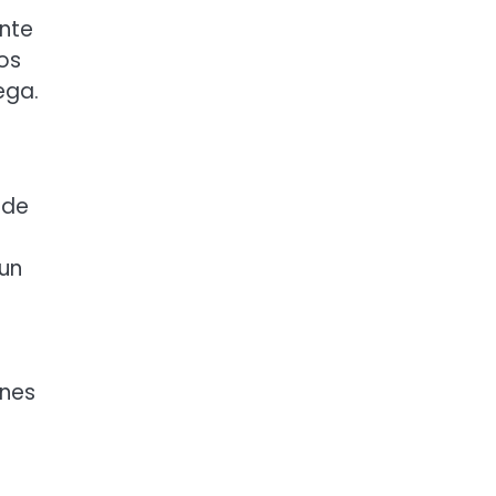
ante
os
ega.
 de
 un
enes