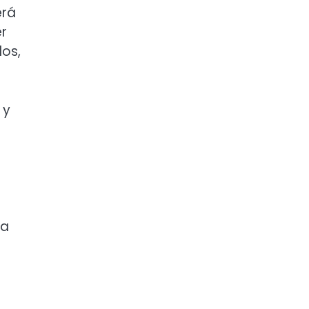
rá
er
los,
 y
ma